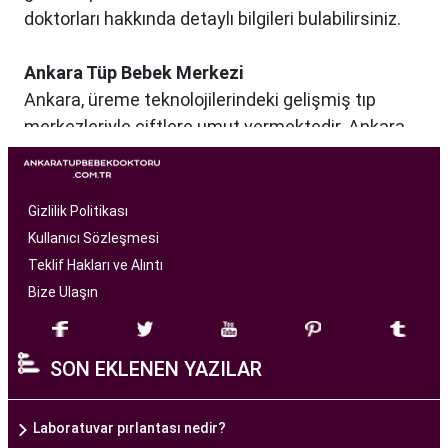
doktorları hakkında detaylı bilgileri bulabilirsiniz.
Ankara Tüp Bebek Merkezi
Ankara, üreme teknolojilerindeki gelişmiş tıp
merkezleriyle çiftlere umut vermektedir. Ankara
Tüp Bebek Merkezi, kısırlık sorunu yaşayan
çiftlere profesyonel ve bireysel bir yaklaşımla
hizmet sunan bir sağlık kuruluşudur. Modern
Gizlilik Politikası
tıbbın son teknolojilerini kullanarak, çiftlere
Kullanıcı Sözleşmesi
başarılı tüp bebek tedavileri sunmayı amaçlar.
Teklif Hakları ve Alıntı
Bize Ulaşın
Ankara Tüp Bebek Merkezi
, deneyimli ve uzman
bir ekip tarafından yönetilmektedir. Burada görev
SON EKLENEN YAZILAR
alan tıp profesyonelleri, çiftlere kişiselleştirilmiş
tedavi planları sunarak, her çiftin özel durumunu
dikkate alır. Ayrıca, merkezde kullanılan teknoloji
Laboratuvar pırlantası nedir?