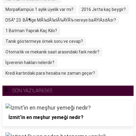
MorpaKampüs 1 aylık üyelik var mı?
2016 Jetta kaç beygir?
DSÄ° 23. BÃ¶lge MÃ¼dÃ¼rlÃ¼ÄŸÃ¼ nereye baÄŸlÄ±dÄ±r?
1 Batman Yaprak Kaç Kilo?
Tanık göstermeye örnek soru ve cevap?
Otomatik ve mekanik saat arasındaki fark nedir?
İşverenin hakları nelerdir?
Kredi kartındaki para hesaba ne zaman geçer?
SON YAZILAR6565
İzmit'in en meşhur yemeği nedir?