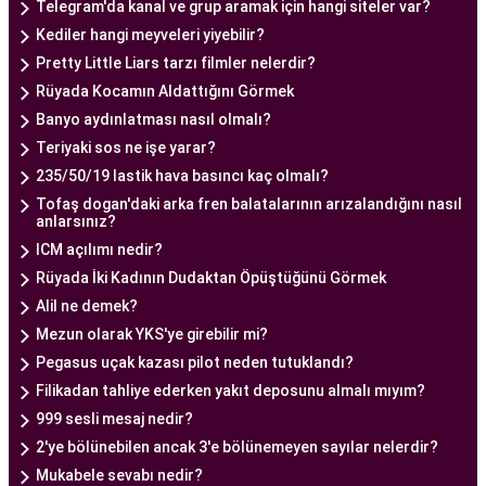
ve ekipmanlar, tedavi sürecini daha etkili ve
Telegram'da kanal ve grup aramak için hangi siteler var?
güvenli hale getirir.
Kediler hangi meyveleri yiyebilir?
Ankara Tüp Bebek Merkezi, hasta odaklı hizmet
Pretty Little Liars tarzı filmler nelerdir?
anlayışı ve etik prensipler çerçevesinde, çiftlere
Rüyada Kocamın Aldattığını Görmek
sağlıklı bir gebelik yaşama şansı tanıyan kapsamlı
Banyo aydınlatması nasıl olmalı?
bir tüp bebek hizmeti sunar.
Teriyaki sos ne işe yarar?
235/50/19 lastik hava basıncı kaç olmalı?
Tofaş dogan'daki arka fren balatalarının arızalandığını nasıl
Ankara Tüp Bebek Doktoru
anlarsınız?
Tüp bebek tedavisi, uzman bir ekibin liderliğinde
ICM açılımı nedir?
ve deneyimli bir doktorun rehberliğinde
Rüyada İki Kadının Dudaktan Öpüştüğünü Görmek
yürütülmesi gereken bir süreçtir. Ankara Tüp
Alil ne demek?
Bebek Merkezi'nde görev alan uzman tüp bebek
Mezun olarak YKS'ye girebilir mi?
doktoru, çiftlere kapsamlı bir yaklaşımla tedavi
Pegasus uçak kazası pilot neden tutuklandı?
sunar.
Filikadan tahliye ederken yakıt deposunu almalı mıyım?
Ankara Tüp Bebek Doktoru
, tüp bebek tedavisi
999 sesli mesaj nedir?
sürecinde çiftlere rehberlik eder ve tedavinin her
2'ye bölünebilen ancak 3'e bölünemeyen sayılar nelerdir?
aşamasında destek sağlar. Çiftin tıbbi geçmişini
Mukabele sevabı nedir?