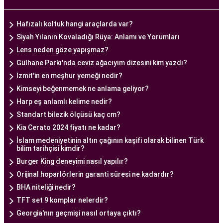
tedavi planları sunarak, her çiftin özel durumunu
dikkate alır. Ayrıca, merkezde kullanılan teknoloji
Hafızalı koltuk hangi araçlarda var?
ve ekipmanlar, tedavi sürecini daha etkili ve
Siyah Yılanın Kovaladığı Rüya: Anlamı ve Yorumları
güvenli hale getirir.
Lens neden göze yapışmaz?
Ankara Tüp Bebek Merkezi, hasta odaklı hizmet
Gülhane Parkı'nda ceviz ağacıyım dizesini kim yazdı?
anlayışı ve etik prensipler çerçevesinde, çiftlere
İzmit'in en meşhur yemeği nedir?
sağlıklı bir gebelik yaşama şansı tanıyan kapsamlı
Kimseyi beğenmemek ne anlama geliyor?
bir tüp bebek hizmeti sunar.
Harp eş anlamlı kelime nedir?
Standart bilezik ölçüsü kaç cm?
Kia Cerato 2024 fiyatı ne kadar?
Ankara Tüp Bebek Doktoru
İslam medeniyetinin altın çağının kaşifi olarak bilinen Türk
Tüp bebek tedavisi, uzman bir ekibin liderliğinde
bilim tarihçisi kimdir?
ve deneyimli bir doktorun rehberliğinde
Burger King deneyimi nasıl yapılır?
yürütülmesi gereken bir süreçtir. Ankara Tüp
Orijinal hoparlörlerin garanti süresi ne kadardır?
Bebek Merkezi'nde görev alan uzman tüp bebek
BHA niteliği nedir?
doktoru, çiftlere kapsamlı bir yaklaşımla tedavi
TFT set 9 komplar nelerdir?
sunar.
Georgia'nın geçmişi nasıl ortaya çıktı?