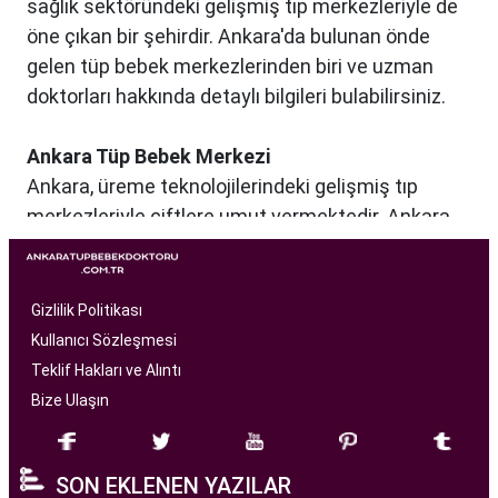
sağlık sektöründeki gelişmiş tıp merkezleriyle de
öne çıkan bir şehirdir. Ankara'da bulunan önde
gelen tüp bebek merkezlerinden biri ve uzman
doktorları hakkında detaylı bilgileri bulabilirsiniz.
Ankara Tüp Bebek Merkezi
Ankara, üreme teknolojilerindeki gelişmiş tıp
merkezleriyle çiftlere umut vermektedir. Ankara
Tüp Bebek Merkezi, kısırlık sorunu yaşayan
çiftlere profesyonel ve bireysel bir yaklaşımla
hizmet sunan bir sağlık kuruluşudur. Modern
Gizlilik Politikası
tıbbın son teknolojilerini kullanarak, çiftlere
Kullanıcı Sözleşmesi
başarılı tüp bebek tedavileri sunmayı amaçlar.
Teklif Hakları ve Alıntı
Bize Ulaşın
Ankara Tüp Bebek Merkezi
, deneyimli ve uzman
bir ekip tarafından yönetilmektedir. Burada görev
SON EKLENEN YAZILAR
alan tıp profesyonelleri, çiftlere kişiselleştirilmiş