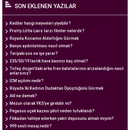
SON EKLENEN YAZILAR
alan tıp profesyonelleri, çiftlere kişiselleştirilmiş
tedavi planları sunarak, her çiftin özel durumunu
dikkate alır. Ayrıca, merkezde kullanılan teknoloji
Kediler hangi meyveleri yiyebilir?
ve ekipmanlar, tedavi sürecini daha etkili ve
Pretty Little Liars tarzı filmler nelerdir?
güvenli hale getirir.
Rüyada Kocamın Aldattığını Görmek
Ankara Tüp Bebek Merkezi, hasta odaklı hizmet
Banyo aydınlatması nasıl olmalı?
anlayışı ve etik prensipler çerçevesinde, çiftlere
Teriyaki sos ne işe yarar?
sağlıklı bir gebelik yaşama şansı tanıyan kapsamlı
235/50/19 lastik hava basıncı kaç olmalı?
bir tüp bebek hizmeti sunar.
Tofaş dogan'daki arka fren balatalarının arızalandığını nasıl
anlarsınız?
ICM açılımı nedir?
Ankara Tüp Bebek Doktoru
Rüyada İki Kadının Dudaktan Öpüştüğünü Görmek
Tüp bebek tedavisi, uzman bir ekibin liderliğinde
Alil ne demek?
ve deneyimli bir doktorun rehberliğinde
Mezun olarak YKS'ye girebilir mi?
yürütülmesi gereken bir süreçtir. Ankara Tüp
Pegasus uçak kazası pilot neden tutuklandı?
Bebek Merkezi'nde görev alan uzman tüp bebek
Filikadan tahliye ederken yakıt deposunu almalı mıyım?
doktoru, çiftlere kapsamlı bir yaklaşımla tedavi
999 sesli mesaj nedir?