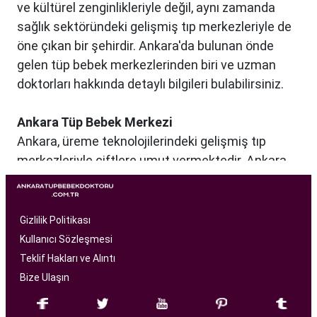
ve kültürel zenginlikleriyle değil, aynı zamanda
sağlık sektöründeki gelişmiş tıp merkezleriyle de
öne çıkan bir şehirdir. Ankara'da bulunan önde
gelen tüp bebek merkezlerinden biri ve uzman
doktorları hakkında detaylı bilgileri bulabilirsiniz.
Ankara Tüp Bebek Merkezi
Ankara, üreme teknolojilerindeki gelişmiş tıp
merkezleriyle çiftlere umut vermektedir. Ankara
Tüp Bebek Merkezi, kısırlık sorunu yaşayan
çiftlere profesyonel ve bireysel bir yaklaşımla
hizmet sunan bir sağlık kuruluşudur. Modern
Gizlilik Politikası
tıbbın son teknolojilerini kullanarak, çiftlere
Kullanıcı Sözleşmesi
başarılı tüp bebek tedavileri sunmayı amaçlar.
Teklif Hakları ve Alıntı
Bize Ulaşın
Ankara Tüp Bebek Merkezi
, deneyimli ve uzman
bir ekip tarafından yönetilmektedir. Burada görev