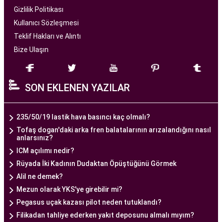
hizmet sunan bir sağlık kuruluşudur. Modern
Gizlilik Politikası
tıbbın son teknolojilerini kullanarak, çiftlere
Kullanıcı Sözleşmesi
başarılı tüp bebek tedavileri sunmayı amaçlar.
Teklif Hakları ve Alıntı
Bize Ulaşın
Ankara Tüp Bebek Merkezi
, deneyimli ve uzman
bir ekip tarafından yönetilmektedir. Burada görev
SON EKLENEN YAZILAR
alan tıp profesyonelleri, çiftlere kişiselleştirilmiş
tedavi planları sunarak, her çiftin özel durumunu
dikkate alır. Ayrıca, merkezde kullanılan teknoloji
235/50/19 lastik hava basıncı kaç olmalı?
ve ekipmanlar, tedavi sürecini daha etkili ve
Tofaş dogan'daki arka fren balatalarının arızalandığını nasıl
anlarsınız?
güvenli hale getirir.
ICM açılımı nedir?
Ankara Tüp Bebek Merkezi, hasta odaklı hizmet
Rüyada İki Kadının Dudaktan Öpüştüğünü Görmek
anlayışı ve etik prensipler çerçevesinde, çiftlere
Alil ne demek?
sağlıklı bir gebelik yaşama şansı tanıyan kapsamlı
Mezun olarak YKS'ye girebilir mi?
bir tüp bebek hizmeti sunar.
Pegasus uçak kazası pilot neden tutuklandı?
Filikadan tahliye ederken yakıt deposunu almalı mıyım?
Ankara Tüp Bebek Doktoru