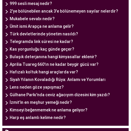
999 sesli mesaj nedir?
Tüp bebek tedavisi, uzman bir ekibin liderliğinde
2'ye bölünebilen ancak 3'e bölünemeyen sayılar nelerdir?
ve deneyimli bir doktorun rehberliğinde
Mukabele sevabı nedir?
yürütülmesi gereken bir süreçtir. Ankara Tüp
Ümit ismi Arapça ne anlama gelir?
Bebek Merkezi'nde görev alan uzman tüp bebek
Türk devletlerinde yönetim nasıldı?
doktoru, çiftlere kapsamlı bir yaklaşımla tedavi
Telegramda link süresi ne kadar?
sunar.
Kas yorgunluğu kaç günde geçer?
Ankara Tüp Bebek Doktoru
, tüp bebek tedavisi
Bulaşık deterjanına hangi kimyasallar eklenir?
sürecinde çiftlere rehberlik eder ve tedavinin her
Aprilia Tuareg 660'ın ne kadar beygir gücü var?
aşamasında destek sağlar. Çiftin tıbbi geçmişini
Hafızalı koltuk hangi araçlarda var?
değerlendirir, bireysel durumlarını analiz eder ve
Siyah Yılanın Kovaladığı Rüya: Anlamı ve Yorumları
en uygun tedavi planını oluşturur. Tedavi
Lens neden göze yapışmaz?
sürecinde çiftlere duygusal destek sağlamak da
Gülhane Parkı'nda ceviz ağacıyım dizesini kim yazdı?
doktorun önemli görevlerinden biridir.
İzmit'in en meşhur yemeği nedir?
Uzman tüp bebek doktoru, Ankara Tüp Bebek
Kimseyi beğenmemek ne anlama geliyor?
Merkezi'nde kullanılan en son teknolojiyi ve
Harp eş anlamlı kelime nedir?
bilimsel yöntemleri takip ederek, çiftlere en iyi