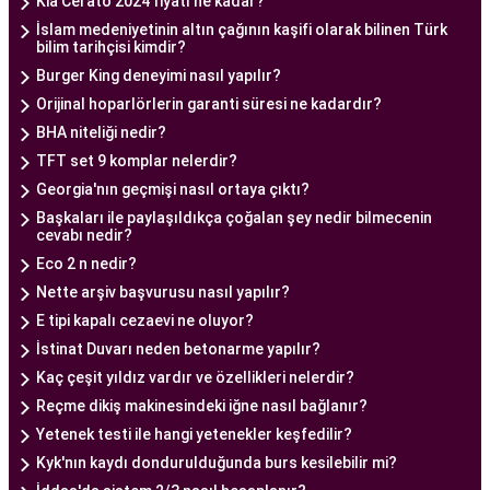
Kia Cerato 2024 fiyatı ne kadar?
Ankara Tüp Bebek Merkezi, hasta odaklı hizmet
İslam medeniyetinin altın çağının kaşifi olarak bilinen Türk
bilim tarihçisi kimdir?
anlayışı ve etik prensipler çerçevesinde, çiftlere
Burger King deneyimi nasıl yapılır?
sağlıklı bir gebelik yaşama şansı tanıyan kapsamlı
Orijinal hoparlörlerin garanti süresi ne kadardır?
bir tüp bebek hizmeti sunar.
BHA niteliği nedir?
TFT set 9 komplar nelerdir?
Ankara Tüp Bebek Doktoru
Georgia'nın geçmişi nasıl ortaya çıktı?
Tüp bebek tedavisi, uzman bir ekibin liderliğinde
Başkaları ile paylaşıldıkça çoğalan şey nedir bilmecenin
ve deneyimli bir doktorun rehberliğinde
cevabı nedir?
yürütülmesi gereken bir süreçtir. Ankara Tüp
Eco 2 n nedir?
Bebek Merkezi'nde görev alan uzman tüp bebek
Nette arşiv başvurusu nasıl yapılır?
doktoru, çiftlere kapsamlı bir yaklaşımla tedavi
E tipi kapalı cezaevi ne oluyor?
İstinat Duvarı neden betonarme yapılır?
sunar.
Kaç çeşit yıldız vardır ve özellikleri nelerdir?
Ankara Tüp Bebek Doktoru
, tüp bebek tedavisi
Reçme dikiş makinesindeki iğne nasıl bağlanır?
sürecinde çiftlere rehberlik eder ve tedavinin her
Yetenek testi ile hangi yetenekler keşfedilir?
aşamasında destek sağlar. Çiftin tıbbi geçmişini
Kyk'nın kaydı dondurulduğunda burs kesilebilir mi?
değerlendirir, bireysel durumlarını analiz eder ve