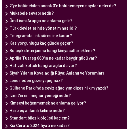
dikkate alır. Ayrıca, merkezde kullanılan teknoloji
2'ye bölünebilen ancak 3'e bölünemeyen sayılar nelerdir?
ve ekipmanlar, tedavi sürecini daha etkili ve
Mukabele sevabı nedir?
güvenli hale getirir.
Ümit ismi Arapça ne anlama gelir?
Ankara Tüp Bebek Merkezi, hasta odaklı hizmet
Türk devletlerinde yönetim nasıldı?
anlayışı ve etik prensipler çerçevesinde, çiftlere
Telegramda link süresi ne kadar?
sağlıklı bir gebelik yaşama şansı tanıyan kapsamlı
Kas yorgunluğu kaç günde geçer?
bir tüp bebek hizmeti sunar.
Bulaşık deterjanına hangi kimyasallar eklenir?
Aprilia Tuareg 660'ın ne kadar beygir gücü var?
Hafızalı koltuk hangi araçlarda var?
Ankara Tüp Bebek Doktoru
Siyah Yılanın Kovaladığı Rüya: Anlamı ve Yorumları
Tüp bebek tedavisi, uzman bir ekibin liderliğinde
Lens neden göze yapışmaz?
ve deneyimli bir doktorun rehberliğinde
Gülhane Parkı'nda ceviz ağacıyım dizesini kim yazdı?
yürütülmesi gereken bir süreçtir. Ankara Tüp
İzmit'in en meşhur yemeği nedir?
Bebek Merkezi'nde görev alan uzman tüp bebek
Kimseyi beğenmemek ne anlama geliyor?
doktoru, çiftlere kapsamlı bir yaklaşımla tedavi
Harp eş anlamlı kelime nedir?
sunar.
Standart bilezik ölçüsü kaç cm?
Ankara Tüp Bebek Doktoru
, tüp bebek tedavisi
Kia Cerato 2024 fiyatı ne kadar?
sürecinde çiftlere rehberlik eder ve tedavinin her