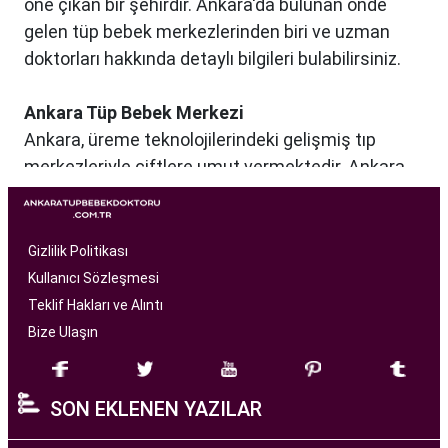
öne çıkan bir şehirdir. Ankara'da bulunan önde
gelen tüp bebek merkezlerinden biri ve uzman
doktorları hakkında detaylı bilgileri bulabilirsiniz.
Ankara Tüp Bebek Merkezi
Ankara, üreme teknolojilerindeki gelişmiş tıp
merkezleriyle çiftlere umut vermektedir. Ankara
Tüp Bebek Merkezi, kısırlık sorunu yaşayan
çiftlere profesyonel ve bireysel bir yaklaşımla
hizmet sunan bir sağlık kuruluşudur. Modern
Gizlilik Politikası
tıbbın son teknolojilerini kullanarak, çiftlere
Kullanıcı Sözleşmesi
başarılı tüp bebek tedavileri sunmayı amaçlar.
Teklif Hakları ve Alıntı
Bize Ulaşın
Ankara Tüp Bebek Merkezi
, deneyimli ve uzman
bir ekip tarafından yönetilmektedir. Burada görev
SON EKLENEN YAZILAR
alan tıp profesyonelleri, çiftlere kişiselleştirilmiş
tedavi planları sunarak, her çiftin özel durumunu