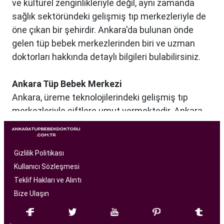
ve kültürel zenginlikleriyle değil, aynı zamanda
sağlık sektöründeki gelişmiş tıp merkezleriyle de
öne çıkan bir şehirdir. Ankara'da bulunan önde
gelen tüp bebek merkezlerinden biri ve uzman
doktorları hakkında detaylı bilgileri bulabilirsiniz.
Ankara Tüp Bebek Merkezi
Ankara, üreme teknolojilerindeki gelişmiş tıp
merkezleriyle çiftlere umut vermektedir. Ankara
Tüp Bebek Merkezi, kısırlık sorunu yaşayan
çiftlere profesyonel ve bireysel bir yaklaşımla
hizmet sunan bir sağlık kuruluşudur. Modern
Gizlilik Politikası
tıbbın son teknolojilerini kullanarak, çiftlere
Kullanıcı Sözleşmesi
başarılı tüp bebek tedavileri sunmayı amaçlar.
Teklif Hakları ve Alıntı
Bize Ulaşın
Ankara Tüp Bebek Merkezi
, deneyimli ve uzman
bir ekip tarafından yönetilmektedir. Burada görev