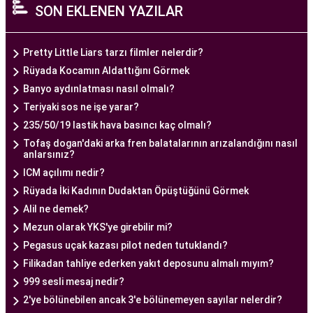
SON EKLENEN YAZILAR
alan tıp profesyonelleri, çiftlere kişiselleştirilmiş
tedavi planları sunarak, her çiftin özel durumunu
dikkate alır. Ayrıca, merkezde kullanılan teknoloji
Pretty Little Liars tarzı filmler nelerdir?
ve ekipmanlar, tedavi sürecini daha etkili ve
Rüyada Kocamın Aldattığını Görmek
güvenli hale getirir.
Banyo aydınlatması nasıl olmalı?
Ankara Tüp Bebek Merkezi, hasta odaklı hizmet
Teriyaki sos ne işe yarar?
anlayışı ve etik prensipler çerçevesinde, çiftlere
235/50/19 lastik hava basıncı kaç olmalı?
sağlıklı bir gebelik yaşama şansı tanıyan kapsamlı
Tofaş dogan'daki arka fren balatalarının arızalandığını nasıl
anlarsınız?
bir tüp bebek hizmeti sunar.
ICM açılımı nedir?
Rüyada İki Kadının Dudaktan Öpüştüğünü Görmek
Ankara Tüp Bebek Doktoru
Alil ne demek?
Tüp bebek tedavisi, uzman bir ekibin liderliğinde
Mezun olarak YKS'ye girebilir mi?
ve deneyimli bir doktorun rehberliğinde
Pegasus uçak kazası pilot neden tutuklandı?
yürütülmesi gereken bir süreçtir. Ankara Tüp
Filikadan tahliye ederken yakıt deposunu almalı mıyım?
Bebek Merkezi'nde görev alan uzman tüp bebek
999 sesli mesaj nedir?
doktoru, çiftlere kapsamlı bir yaklaşımla tedavi
2'ye bölünebilen ancak 3'e bölünemeyen sayılar nelerdir?