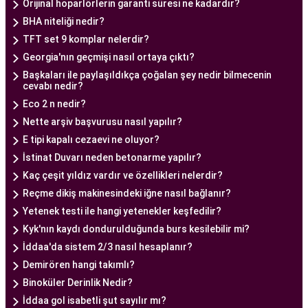
Orijinal hoparlörlerin garanti süresi ne kadardır?
anlayışı ve etik prensipler çerçevesinde, çiftlere
BHA niteliği nedir?
sağlıklı bir gebelik yaşama şansı tanıyan kapsamlı
TFT set 9 komplar nelerdir?
bir tüp bebek hizmeti sunar.
Georgia'nın geçmişi nasıl ortaya çıktı?
Başkaları ile paylaşıldıkça çoğalan şey nedir bilmecenin
Ankara Tüp Bebek Doktoru
cevabı nedir?
Tüp bebek tedavisi, uzman bir ekibin liderliğinde
Eco 2 n nedir?
ve deneyimli bir doktorun rehberliğinde
Nette arşiv başvurusu nasıl yapılır?
yürütülmesi gereken bir süreçtir. Ankara Tüp
E tipi kapalı cezaevi ne oluyor?
Bebek Merkezi'nde görev alan uzman tüp bebek
İstinat Duvarı neden betonarme yapılır?
doktoru, çiftlere kapsamlı bir yaklaşımla tedavi
Kaç çeşit yıldız vardır ve özellikleri nelerdir?
Reçme dikiş makinesindeki iğne nasıl bağlanır?
sunar.
Yetenek testi ile hangi yetenekler keşfedilir?
Ankara Tüp Bebek Doktoru
, tüp bebek tedavisi
Kyk'nın kaydı dondurulduğunda burs kesilebilir mi?
sürecinde çiftlere rehberlik eder ve tedavinin her
İddaa'da sistem 2/3 nasıl hesaplanır?
aşamasında destek sağlar. Çiftin tıbbi geçmişini
Demirören hangi takımlı?
değerlendirir, bireysel durumlarını analiz eder ve
Binoküler Derinlik Nedir?
en uygun tedavi planını oluşturur. Tedavi
İddaa gol isabetli şut sayılır mı?
sürecinde çiftlere duygusal destek sağlamak da