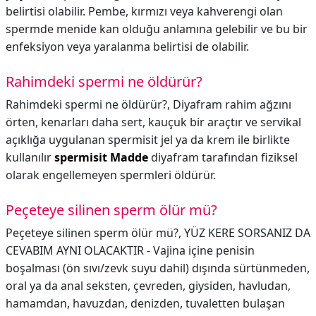
belirtisi olabilir. Pembe, kırmızı veya kahverengi olan
spermde menide kan olduğu anlamına gelebilir ve bu bir
enfeksiyon veya yaralanma belirtisi de olabilir.
Rahimdeki spermi ne öldürür?
Rahimdeki spermi ne öldürür?,
Diyafram rahim ağzını
örten, kenarları daha sert, kauçuk bir araçtır ve servikal
açıklığa uygulanan spermisit jel ya da krem ile birlikte
kullanılır
spermisit Madde
diyafram tarafından fiziksel
olarak engellemeyen spermleri öldürür.
Peçeteye silinen sperm ölür mü?
Peçeteye silinen sperm ölür mü?,
YÜZ KERE SORSANIZ DA
CEVABIM AYNI OLACAKTIR - Vajina içine penisin
boşalması (ön sıvı/zevk suyu dahil) dışında sürtünmeden,
oral ya da anal seksten, çevreden, giysiden, havludan,
hamamdan, havuzdan, denizden, tuvaletten bulaşan