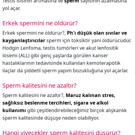
Testis ısısının artmasına ve
sperm
sayısının azalmasına
yol açar.
Erkek spermini ne öldürür?
Erkek spermini ne öldürür?,
Ph'ı düşük olan sıvılar ve
kayganlaştırıcılar
sperm için toksiktir yani öldürücüdür.
Hodgin Lenfoma, testis tümörleri ve akut lenfositik
lösemi (ALL) gibi genç yaşlarda görülen kanser
hastalıklarının tedavisinde kullanılan kemoterapötik
ilaçlar da şiddetli sperm yapım bozukluğuna yol açarlar.
Sperm kalitesini ne azaltır?
Sperm kalitesini ne azaltır?,
Maruz kalınan stres,
sağlıksız beslenme tercihleri, sigara ve alkol
kullanımı
gibi çeşitlendirebileceğimiz birçok alışkanlık
sperm kalitesinde düşüşe neden olabiliyor.
Hangi yiyecekler sperm kalitesini düşürür?