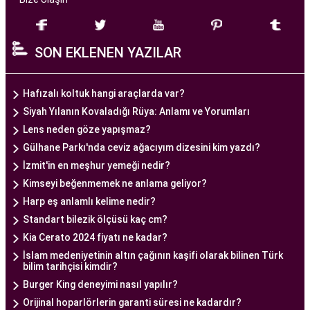
Ankara Tüp Bebek Merkezi
, deneyimli ve uzman
bir ekip tarafından yönetilmektedir. Burada görev
SON EKLENEN YAZILAR
alan tıp profesyonelleri, çiftlere kişiselleştirilmiş
tedavi planları sunarak, her çiftin özel durumunu
dikkate alır. Ayrıca, merkezde kullanılan teknoloji
Hafızalı koltuk hangi araçlarda var?
ve ekipmanlar, tedavi sürecini daha etkili ve
Siyah Yılanın Kovaladığı Rüya: Anlamı ve Yorumları
güvenli hale getirir.
Lens neden göze yapışmaz?
Ankara Tüp Bebek Merkezi, hasta odaklı hizmet
Gülhane Parkı'nda ceviz ağacıyım dizesini kim yazdı?
anlayışı ve etik prensipler çerçevesinde, çiftlere
İzmit'in en meşhur yemeği nedir?
sağlıklı bir gebelik yaşama şansı tanıyan kapsamlı
Kimseyi beğenmemek ne anlama geliyor?
bir tüp bebek hizmeti sunar.
Harp eş anlamlı kelime nedir?
Standart bilezik ölçüsü kaç cm?
Kia Cerato 2024 fiyatı ne kadar?
Ankara Tüp Bebek Doktoru
İslam medeniyetinin altın çağının kaşifi olarak bilinen Türk
Tüp bebek tedavisi, uzman bir ekibin liderliğinde
bilim tarihçisi kimdir?
ve deneyimli bir doktorun rehberliğinde
Burger King deneyimi nasıl yapılır?
yürütülmesi gereken bir süreçtir. Ankara Tüp
Orijinal hoparlörlerin garanti süresi ne kadardır?