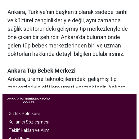
Ankara, Türkiye'nin başkenti olarak sadece tarihi
ve kültürel zenginlikleriyle değil, aynı zamanda
sağlık sektöründeki gelişmiş tıp merkezleriyle de
öne çıkan bir şehirdir. Ankara'da bulunan önde
gelen tüp bebek merkezlerinden biri ve uzman
doktorları hakkında detaylı bilgileri bulabilirsiniz.
Ankara Tüp Bebek Merkezi
Ankara, üreme teknolojilerindeki gelişmiş tıp
merkezleriyle çiftlere umut vermektedir. Ankara
Tüp Bebek Merkezi, kısırlık sorunu yaşayan
çiftlere profesyonel ve bireysel bir yaklaşımla
hizmet sunan bir sağlık kuruluşudur. Modern
Gizlilik Politikası
tıbbın son teknolojilerini kullanarak, çiftlere
Kullanıcı Sözleşmesi
başarılı tüp bebek tedavileri sunmayı amaçlar.
Teklif Hakları ve Alıntı
Bize Ulaşın