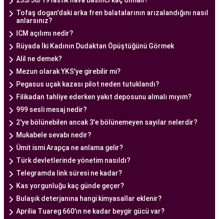
235/50/19 lastik hava basıncı kaç olmalı?
Tofaş dogan'daki arka fren balatalarının arızalandığını nasıl
Ankara Tüp Bebek Doktoru
anlarsınız?
Tüp bebek tedavisi, uzman bir ekibin liderliğinde
ICM açılımı nedir?
ve deneyimli bir doktorun rehberliğinde
Rüyada İki Kadının Dudaktan Öpüştüğünü Görmek
yürütülmesi gereken bir süreçtir. Ankara Tüp
Alil ne demek?
Bebek Merkezi'nde görev alan uzman tüp bebek
Mezun olarak YKS'ye girebilir mi?
doktoru, çiftlere kapsamlı bir yaklaşımla tedavi
Pegasus uçak kazası pilot neden tutuklandı?
sunar.
Filikadan tahliye ederken yakıt deposunu almalı mıyım?
Ankara Tüp Bebek Doktoru
, tüp bebek tedavisi
999 sesli mesaj nedir?
sürecinde çiftlere rehberlik eder ve tedavinin her
2'ye bölünebilen ancak 3'e bölünemeyen sayılar nelerdir?
aşamasında destek sağlar. Çiftin tıbbi geçmişini
Mukabele sevabı nedir?
değerlendirir, bireysel durumlarını analiz eder ve
Ümit ismi Arapça ne anlama gelir?
en uygun tedavi planını oluşturur. Tedavi
Türk devletlerinde yönetim nasıldı?
sürecinde çiftlere duygusal destek sağlamak da
Telegramda link süresi ne kadar?
doktorun önemli görevlerinden biridir.
Kas yorgunluğu kaç günde geçer?
Uzman tüp bebek doktoru, Ankara Tüp Bebek
Bulaşık deterjanına hangi kimyasallar eklenir?
Merkezi'nde kullanılan en son teknolojiyi ve
Aprilia Tuareg 660'ın ne kadar beygir gücü var?