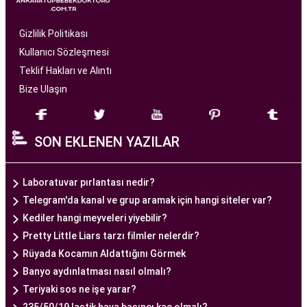
çiftlere profesyonel ve bireysel bir yaklaşımla
hizmet sunan bir sağlık kuruluşudur. Modern
Gizlilik Politikası
tıbbın son teknolojilerini kullanarak, çiftlere
Kullanıcı Sözleşmesi
başarılı tüp bebek tedavileri sunmayı amaçlar.
Teklif Hakları ve Alıntı
Bize Ulaşın
Ankara Tüp Bebek Merkezi
, deneyimli ve uzman
bir ekip tarafından yönetilmektedir. Burada görev
SON EKLENEN YAZILAR
alan tıp profesyonelleri, çiftlere kişiselleştirilmiş
tedavi planları sunarak, her çiftin özel durumunu
dikkate alır. Ayrıca, merkezde kullanılan teknoloji
Laboratuvar pırlantası nedir?
ve ekipmanlar, tedavi sürecini daha etkili ve
Telegram'da kanal ve grup aramak için hangi siteler var?
güvenli hale getirir.
Kediler hangi meyveleri yiyebilir?
Ankara Tüp Bebek Merkezi, hasta odaklı hizmet
Pretty Little Liars tarzı filmler nelerdir?
anlayışı ve etik prensipler çerçevesinde, çiftlere
Rüyada Kocamın Aldattığını Görmek
sağlıklı bir gebelik yaşama şansı tanıyan kapsamlı
Banyo aydınlatması nasıl olmalı?
bir tüp bebek hizmeti sunar.
Teriyaki sos ne işe yarar?