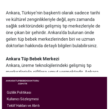
Ankara, Türkiye'nin başkenti olarak sadece tarihi
ve kültürel zenginlikleriyle değil, aynı zamanda
sağlık sektöründeki gelişmiş tıp merkezleriyle de
öne çıkan bir şehirdir. Ankara'da bulunan önde
gelen tüp bebek merkezlerinden biri ve uzman
doktorları hakkında detaylı bilgileri bulabilirsiniz.
Ankara Tüp Bebek Merkezi
Ankara, üreme teknolojilerindeki gelişmiş tıp
merkezleriyle çiftlere umut vermektedir. Ankara
Tüp Bebek Merkezi, kısırlık sorunu yaşayan
çiftlere profesyonel ve bireysel bir yaklaşımla
hizmet sunan bir sağlık kuruluşudur. Modern
Gizlilik Politikası
tıbbın son teknolojilerini kullanarak, çiftlere
Kullanıcı Sözleşmesi
başarılı tüp bebek tedavileri sunmayı amaçlar.
Teklif Hakları ve Alıntı