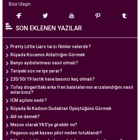
Bize Ulaşın
Ankara Tüp Bebek Merkezi
, deneyimli ve uzman
bir ekip tarafından yönetilmektedir. Burada görev
SON EKLENEN YAZILAR
alan tıp profesyonelleri, çiftlere kişiselleştirilmiş
tedavi planları sunarak, her çiftin özel durumunu
dikkate alır. Ayrıca, merkezde kullanılan teknoloji
Pretty Little Liars tarzı filmler nelerdir?
ve ekipmanlar, tedavi sürecini daha etkili ve
Rüyada Kocamın Aldattığını Görmek
güvenli hale getirir.
Banyo aydınlatması nasıl olmalı?
Ankara Tüp Bebek Merkezi, hasta odaklı hizmet
Teriyaki sos ne işe yarar?
anlayışı ve etik prensipler çerçevesinde, çiftlere
235/50/19 lastik hava basıncı kaç olmalı?
sağlıklı bir gebelik yaşama şansı tanıyan kapsamlı
Tofaş dogan'daki arka fren balatalarının arızalandığını nasıl
anlarsınız?
bir tüp bebek hizmeti sunar.
ICM açılımı nedir?
Rüyada İki Kadının Dudaktan Öpüştüğünü Görmek
Ankara Tüp Bebek Doktoru
Alil ne demek?
Tüp bebek tedavisi, uzman bir ekibin liderliğinde
Mezun olarak YKS'ye girebilir mi?
ve deneyimli bir doktorun rehberliğinde
Pegasus uçak kazası pilot neden tutuklandı?
yürütülmesi gereken bir süreçtir. Ankara Tüp