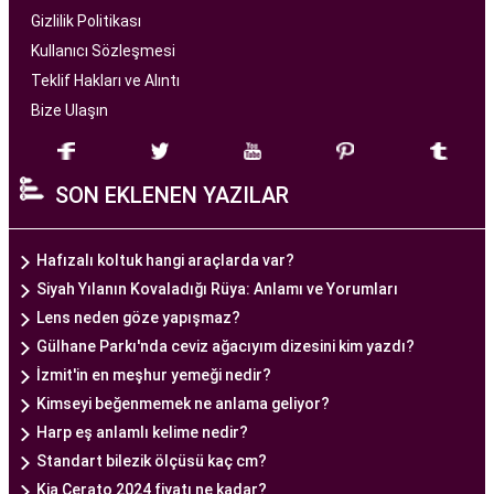
hizmet sunan bir sağlık kuruluşudur. Modern
Gizlilik Politikası
tıbbın son teknolojilerini kullanarak, çiftlere
Kullanıcı Sözleşmesi
başarılı tüp bebek tedavileri sunmayı amaçlar.
Teklif Hakları ve Alıntı
Bize Ulaşın
Ankara Tüp Bebek Merkezi
, deneyimli ve uzman
bir ekip tarafından yönetilmektedir. Burada görev
SON EKLENEN YAZILAR
alan tıp profesyonelleri, çiftlere kişiselleştirilmiş
tedavi planları sunarak, her çiftin özel durumunu
dikkate alır. Ayrıca, merkezde kullanılan teknoloji
Hafızalı koltuk hangi araçlarda var?
ve ekipmanlar, tedavi sürecini daha etkili ve
Siyah Yılanın Kovaladığı Rüya: Anlamı ve Yorumları
güvenli hale getirir.
Lens neden göze yapışmaz?
Ankara Tüp Bebek Merkezi, hasta odaklı hizmet
Gülhane Parkı'nda ceviz ağacıyım dizesini kim yazdı?
anlayışı ve etik prensipler çerçevesinde, çiftlere
İzmit'in en meşhur yemeği nedir?
sağlıklı bir gebelik yaşama şansı tanıyan kapsamlı
Kimseyi beğenmemek ne anlama geliyor?
bir tüp bebek hizmeti sunar.
Harp eş anlamlı kelime nedir?
Standart bilezik ölçüsü kaç cm?
Kia Cerato 2024 fiyatı ne kadar?
Ankara Tüp Bebek Doktoru