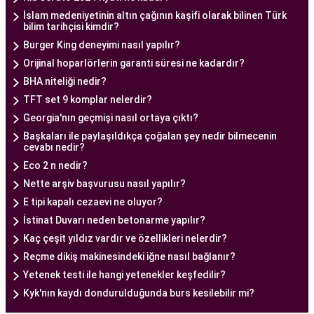
İslam medeniyetinin altın çağının kaşifi olarak bilinen Türk
Tüp bebek tedavisi, uzman bir ekibin liderliğinde
bilim tarihçisi kimdir?
ve deneyimli bir doktorun rehberliğinde
Burger King deneyimi nasıl yapılır?
yürütülmesi gereken bir süreçtir. Ankara Tüp
Orijinal hoparlörlerin garanti süresi ne kadardır?
Bebek Merkezi'nde görev alan uzman tüp bebek
BHA niteliği nedir?
doktoru, çiftlere kapsamlı bir yaklaşımla tedavi
TFT set 9 komplar nelerdir?
sunar.
Georgia'nın geçmişi nasıl ortaya çıktı?
Ankara Tüp Bebek Doktoru
, tüp bebek tedavisi
Başkaları ile paylaşıldıkça çoğalan şey nedir bilmecenin
cevabı nedir?
sürecinde çiftlere rehberlik eder ve tedavinin her
Eco 2 n nedir?
aşamasında destek sağlar. Çiftin tıbbi geçmişini
Nette arşiv başvurusu nasıl yapılır?
değerlendirir, bireysel durumlarını analiz eder ve
E tipi kapalı cezaevi ne oluyor?
en uygun tedavi planını oluşturur. Tedavi
İstinat Duvarı neden betonarme yapılır?
sürecinde çiftlere duygusal destek sağlamak da
Kaç çeşit yıldız vardır ve özellikleri nelerdir?
doktorun önemli görevlerinden biridir.
Reçme dikiş makinesindeki iğne nasıl bağlanır?
Uzman tüp bebek doktoru, Ankara Tüp Bebek
Yetenek testi ile hangi yetenekler keşfedilir?
Merkezi'nde kullanılan en son teknolojiyi ve
Kyk'nın kaydı dondurulduğunda burs kesilebilir mi?
bilimsel yöntemleri takip ederek, çiftlere en iyi