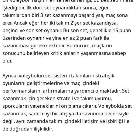
Bir voleybol maçının en temel dinamiği, bu beş setin nasıl
işlediğidir. İlk dört set oynandıktan sonra, eğer
takımlardan biri 3 set kazanmayı başardıysa, maç sona
erer. Ancak eğer her iki takım 2'şer set kazandıysa,
beşinci ve son set oynanır. Bu son set, genellikle 15 puan
üzerinden oynanır ve yine en az 2 puan fark ile
kazanılması gerekmektedir. Bu durum, maçların
sonucunu belirleyen kritik anların yaşanmasına sebep
olur.
Ayrıca, voleybolun set sistemi takımların stratejik
oyunlarını geliştirmelerine ve maç içindeki
performanslarını artırmalarına yardımcı olmaktadır. Set
kazanmak için gereken strateji ve takım uyumu,
sporcuların yeteneklerini ön plana çıkarır. Voleybolda set
kazanmak, sadece iyi bir atış ya da savunma becerisiyle
değil, aynı zamanda takım içindeki iletişim ve işbirliği ile
de doğrudan ilişkilidir.