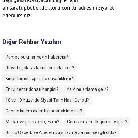
Sağlığınızı koruyacak bilgiler için
ankaratupbebekdoktoru.com.tr adresini ziyaret
edebilirsiniz.
Diğer
Rehber
Yazıları
Pembe bulutlar neyin habercisi?
Rüyada çok fazla ruj görmek nedir?
Kirişli temel depreme dayanıklı mı?
En iyi demir donatı hangisi?
Ya A ne anlama gelir?
18 ve 19 Yüzyılda Siyasi Tarih Nasıl Gelişti?
Google kalem eklentisi nasıl aktif edilir?
Markaj ve pres aynı şey mi?
Cenaze evine ilk gün ne yapılır?
Burcu Özberk ve Alperen Duymaz ne zaman sevgili oldu?