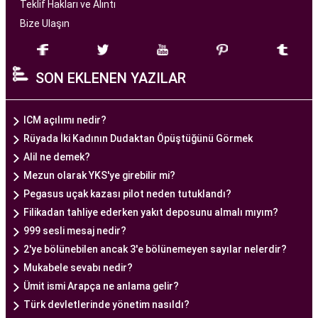
başarılı tüp bebek tedavileri sunmayı amaçlar.
Teklif Hakları ve Alıntı
Bize Ulaşın
Ankara Tüp Bebek Merkezi
, deneyimli ve uzman
bir ekip tarafından yönetilmektedir. Burada görev
SON EKLENEN YAZILAR
alan tıp profesyonelleri, çiftlere kişiselleştirilmiş
tedavi planları sunarak, her çiftin özel durumunu
dikkate alır. Ayrıca, merkezde kullanılan teknoloji
ICM açılımı nedir?
ve ekipmanlar, tedavi sürecini daha etkili ve
Rüyada İki Kadının Dudaktan Öpüştüğünü Görmek
güvenli hale getirir.
Alil ne demek?
Ankara Tüp Bebek Merkezi, hasta odaklı hizmet
Mezun olarak YKS'ye girebilir mi?
anlayışı ve etik prensipler çerçevesinde, çiftlere
Pegasus uçak kazası pilot neden tutuklandı?
sağlıklı bir gebelik yaşama şansı tanıyan kapsamlı
Filikadan tahliye ederken yakıt deposunu almalı mıyım?
bir tüp bebek hizmeti sunar.
999 sesli mesaj nedir?
2'ye bölünebilen ancak 3'e bölünemeyen sayılar nelerdir?
Mukabele sevabı nedir?
Ankara Tüp Bebek Doktoru
Ümit ismi Arapça ne anlama gelir?
Tüp bebek tedavisi, uzman bir ekibin liderliğinde
Türk devletlerinde yönetim nasıldı?
ve deneyimli bir doktorun rehberliğinde