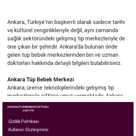
Ankara, Türkiye'nin başkenti olarak sadece tarihi
ve kültürel zenginlikleriyle değil, aynı zamanda
sağlık sektöründeki gelişmiş tıp merkezleriyle de
öne çıkan bir şehirdir. Ankara'da bulunan önde
gelen tüp bebek merkezlerinden biri ve uzman
doktorları hakkında detaylı bilgileri bulabilirsiniz.
Ankara Tüp Bebek Merkezi
Ankara, üreme teknolojilerindeki gelişmiş tıp
merkezleriyle çiftlere umut vermektedir. Ankara
Tüp Bebek Merkezi, kısırlık sorunu yaşayan
çiftlere profesyonel ve bireysel bir yaklaşımla
hizmet sunan bir sağlık kuruluşudur. Modern
Gizlilik Politikası
tıbbın son teknolojilerini kullanarak, çiftlere
Kullanıcı Sözleşmesi